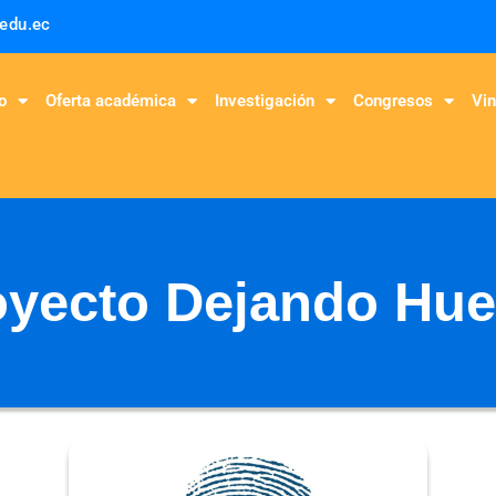
.edu.ec
o
Oferta académica
Investigación
Congresos
Vin
oyecto Dejando Hue