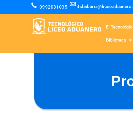
itslaibarra@liceoaduanero
0992031035
El Tecnológic
Biblioteca
Pr