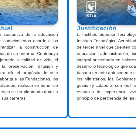
ctual
Justificación
n sustantiva de la educación
El Instituto Superior Tecnoló
e conocimientos acorde a los
Instituto Tecnológico Acredit
rantizar la construcción de
de tercer nivel que cuenten c
íos de su entorno. Contribuye
educación, administración, b
orando la calidad de vida, el
integral sustentada en valore
 la preservación, difusión y
desarrollo tecnológico que coa
ara ello el propósito de este
basado en ente antecedente ex
 labor que las
Fundaciones, los
los Ministerios, los Gobiern
alizados,
realizan en beneficio
gestión y colaborar con los fi
tegia se ha planteado dotar a
espacios de experiencia vive
a sus carreras.
principio de pertinencia de las