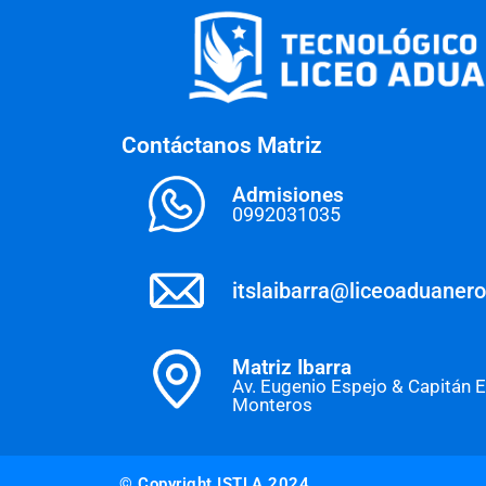
Contáctanos Matriz
Admisiones
0992031035
itslaibarra@liceoaduaner
Matriz Ibarra
Av. Eugenio Espejo & Capitán 
Monteros
© Copyright ISTLA 2024