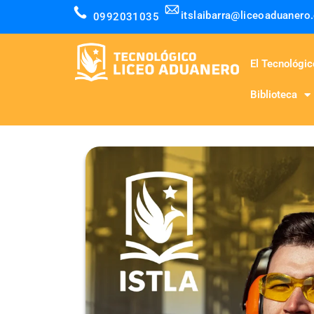
itslaibarra@liceoaduanero
0992031035
El Tecnológic
Biblioteca