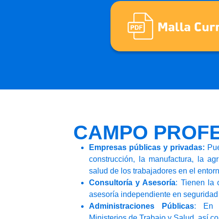
CAMPO PROFE
Empresas públicas y privadas:
Pue
construcción, la manufactura, la ag
salud de los trabajadores en el entorn
Consultoría y Asesoría
: Tienen la 
asesoría independiente en seguridad 
Administraciones Públicas
: En 
Ministerios de Trabajo y Salud, así c