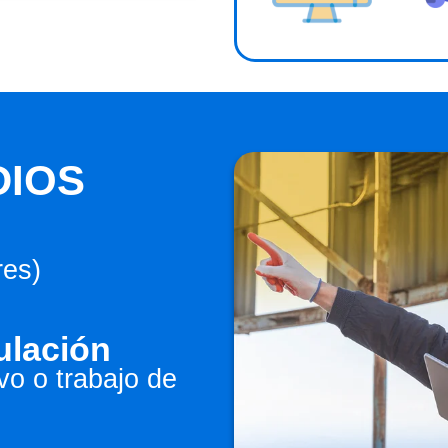
DIOS
res)
tulación
o o trabajo de