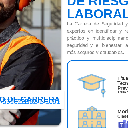
DE RIES
LABORA
La Carrera de Seguridad 
expertos en identificar y 
práctico y multidisciplinar
seguridad y el bienestar l
más seguros y saludables.
Títu
Tecn
Prev
Título
O DE CARRERA
-551022B02-L-1001
Mod
Clase