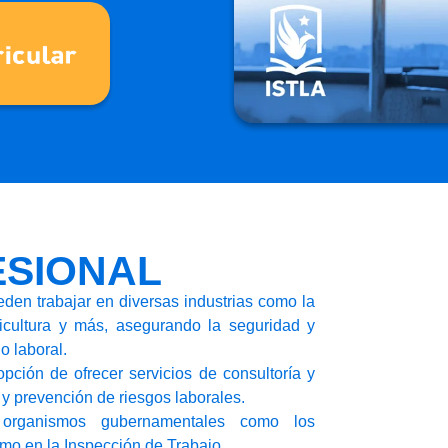
SIONAL
den trabajar en diversas industrias como la
ricultura y más, asegurando la seguridad y
o laboral.
opción de ofrecer servicios de consultoría y
y prevención de riesgos laborales.
organismos gubernamentales como los
omo en la Inspección de Trabajo.