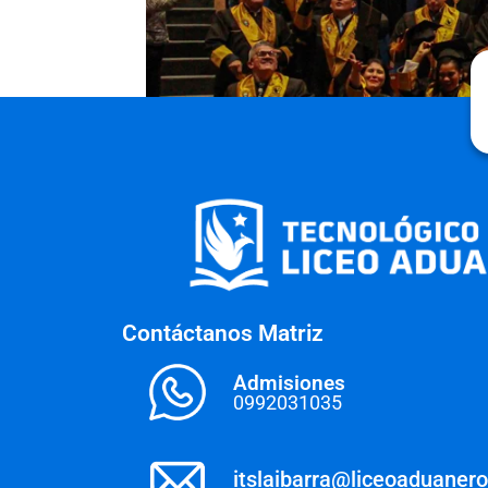
Contáctanos Matriz
Admisiones
0992031035
itslaibarra@liceoaduaner