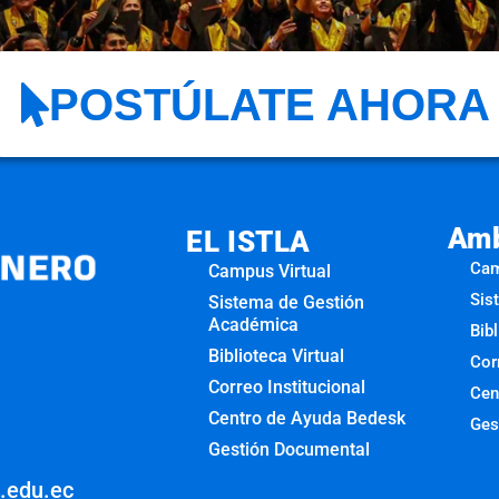
POSTÚLATE AHORA
Amb
EL ISTLA
Cam
Campus Virtual
Sis
Sistema de Gestión
Académica
Bibl
Biblioteca Virtual
Cor
Correo Institucional
Cen
Centro de Ayuda Bedesk
Ges
Gestión Documental
o.edu.ec