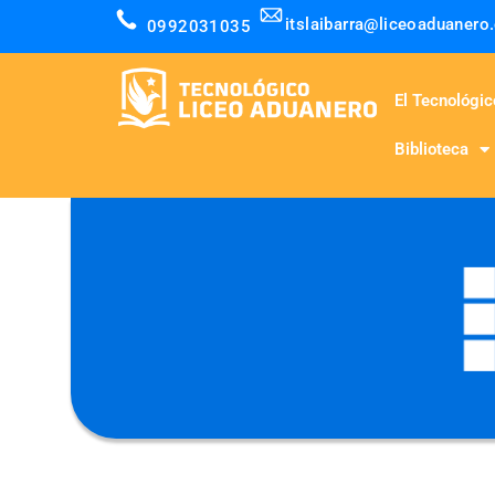
itslaibarra@liceoaduanero
0992031035
El Tecnológic
Biblioteca