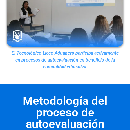
El Tecnológico Liceo Aduanero participa activamente
en procesos de autoevaluación en beneficio de la
comunidad educativa.
Metodología del
proceso de
autoevaluación