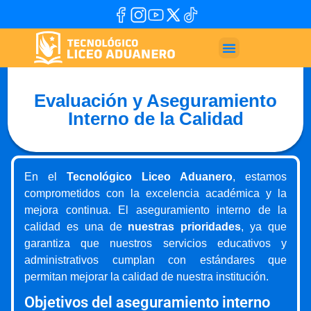
Evaluación y Aseguramiento
Interno de la Calidad
En el
Tecnológico Liceo Aduanero
, estamos
comprometidos con la excelencia académica y la
mejora continua. El aseguramiento interno de la
calidad es una de
nuestras prioridades
, ya que
garantiza que nuestros servicios educativos y
administrativos cumplan con estándares que
permitan mejorar la calidad de nuestra institución.
Objetivos del aseguramiento interno