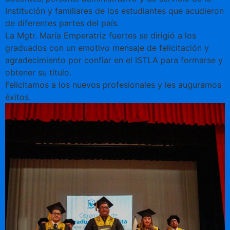
Institución y familiares de los estudiantes que acudieron
de diferentes partes del país.
La Mgtr. María Emperatriz fuertes se dirigió a los
graduados con un emotivo mensaje de felicitación y
agradecimiento por confiar en el ISTLA para formarse y
obtener su título.
Felicitamos a los nuevos profesionales y les auguramos
éxitos.