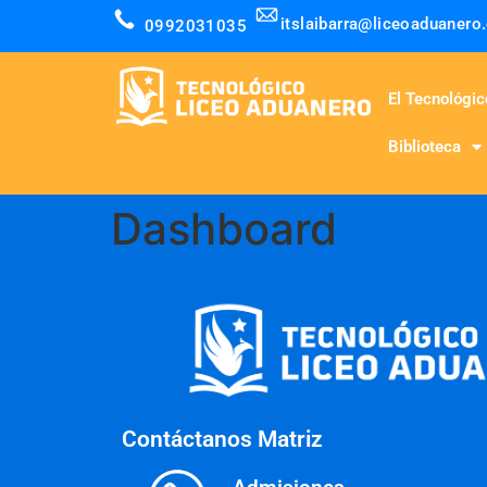
itslaibarra@liceoaduanero
0992031035
El Tecnológic
Biblioteca
Dashboard
Contáctanos Matriz