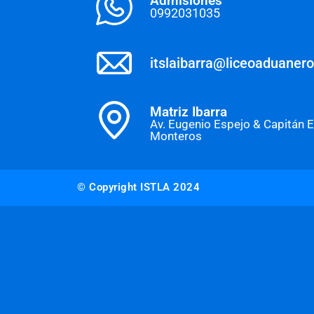
Admisiones
0992031035
itslaibarra@liceoaduaner
Matriz Ibarra
Av. Eugenio Espejo & Capitán 
Monteros
© Copyright ISTLA 2024