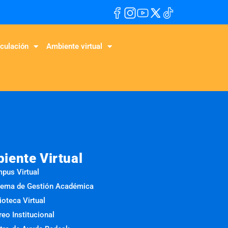
culación
Ambiente virtual
iente Virtual
pus Virtual
tema de Gestión Académica
ioteca Virtual
reo Institucional