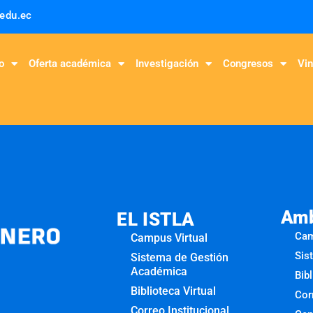
.edu.ec
o
Oferta académica
Investigación
Congresos
Vin
Amb
EL ISTLA
Cam
Campus Virtual
Sis
Sistema de Gestión
Académica
Bibl
Biblioteca Virtual
Cor
Correo Institucional