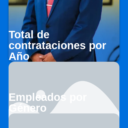
Total de
contrataciones por
Año
Ing. Alvaro Vargas Mgtr.
DIRECTOR DE TALENTO HUMANO
Empleados por
Género