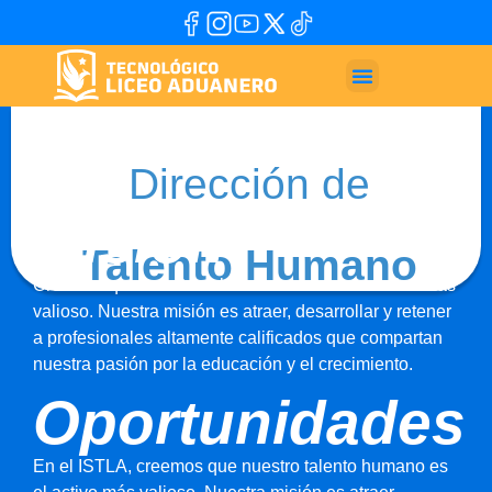
Dirección de
Misión
Talento Humano
Creemos que nuestro talento humano es el activo más
valioso. Nuestra misión es atraer, desarrollar y retener
a profesionales altamente calificados que compartan
nuestra pasión por la educación y el crecimiento.
Oportunidades
En el ISTLA, creemos que nuestro talento humano es